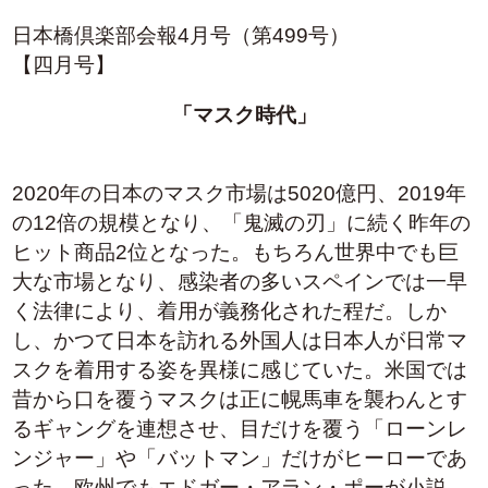
業務案内
日本橋倶楽部会報4月号（第499号）
業務案内
【四月号】
取扱商品
「マスク時代」
採用情報
2020年の日本のマスク市場は5020億円、2019年
の12倍の規模となり、「鬼滅の刃」に続く昨年の
お知らせ
ヒット商品2位となった。もちろん世界中でも巨
大な市場となり、感染者の多いスペインでは一早
く法律により、着用が義務化された程だ。しか
English
し、かつて日本を訪れる外国人は日本人が日常マ
スクを着用する姿を異様に感じていた。米国では
昔から口を覆うマスクは正に幌馬車を襲わんとす
るギャングを連想させ、目だけを覆う「ローンレ
お問い合わせ
ンジャー」や「バットマン」だけがヒーローであ
った。欧州でもエドガー・アラン・ポーが小説