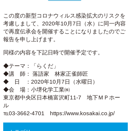
業務案内
この度の新型コロナウィルス感染拡大のリスクを
業務案内
考慮しまして、2020年10月7日（水）に同一内容
取扱商品
で再度伝承会を開催することになりましたのでご
報告を申し上げます。
採用情報
同様の内容を下記日時で開催予定です。
◆テーマ：「らくだ」
お知らせ
◆講 師： 落語家 林家正雀師匠
◆ 日 ：2020年10月7日（水曜日）
◆会 場：小堺化学工業㈱
English
東京都中央区日本橋富沢町11-7 地下ＭＰホー
ル
℡03-3662-4701 https://www.kosakai.co.jp/
お問い合わせ