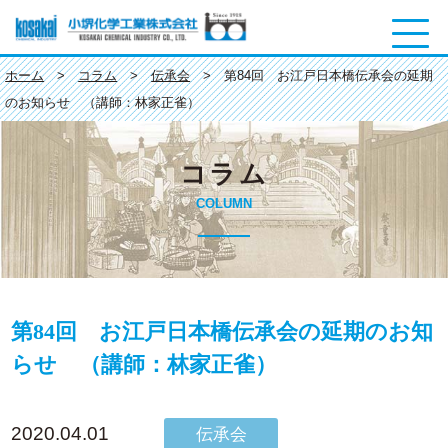
ホーム
>
コラム
>
伝承会
>
第84回 お江戸日本橋伝承会の延期
トップページ
のお知らせ （講師：林家正雀）
会社案内
コラム
COLUMN
会社案内
社長挨拶
会社概要
第84回 お江戸日本橋伝承会の延期のお知
沿革
らせ （講師：林家正雀）
アクセスマップ
2020.04.01
伝承会